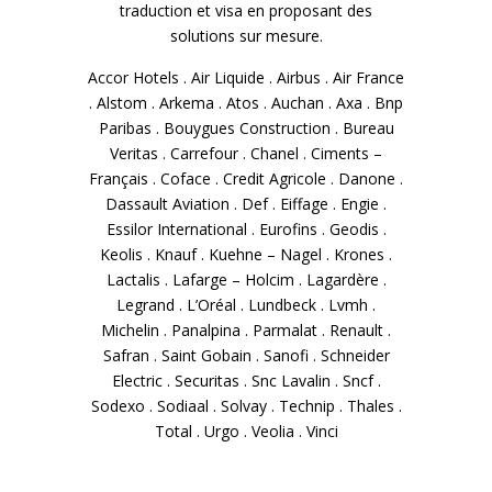
traduction et visa en proposant des
solutions sur mesure.
Accor Hotels . Air Liquide . Airbus . Air France
. Alstom . Arkema . Atos . Auchan . Axa . Bnp
Paribas . Bouygues Construction . Bureau
Veritas . Carrefour . Chanel . Ciments –
Français . Coface . Credit Agricole . Danone .
Dassault Aviation . Def . Eiffage . Engie .
Essilor International . Eurofins . Geodis .
Keolis . Knauf . Kuehne – Nagel . Krones .
Lactalis . Lafarge – Holcim . Lagardère .
Legrand . L’Oréal . Lundbeck . Lvmh .
Michelin . Panalpina . Parmalat . Renault .
Safran . Saint Gobain . Sanofi . Schneider
Electric . Securitas . Snc Lavalin . Sncf .
Sodexo . Sodiaal . Solvay . Technip . Thales .
Total . Urgo . Veolia . Vinci