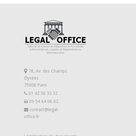
78, Av. des Champs
Élysées
75008 Paris
01 42 56 32 32
09 54 64 06 62
contact@legal-
office.fr