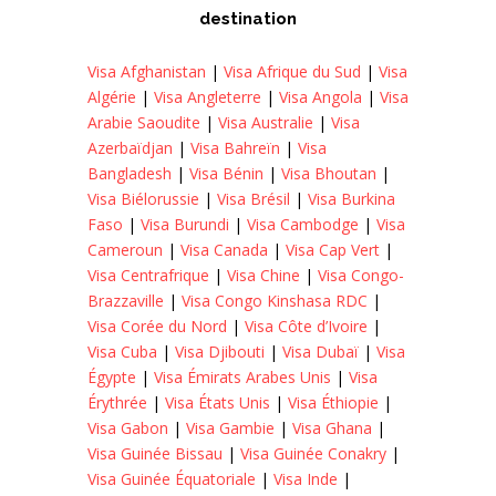
destination
Visa Afghanistan
|
Visa Afrique du Sud
|
Visa
Algérie
|
Visa Angleterre
|
Visa Angola
|
Visa
Arabie Saoudite
|
Visa Australie
|
Visa
Azerbaïdjan
|
Visa Bahreïn
|
Visa
Bangladesh
|
Visa Bénin
|
Visa Bhoutan
|
Visa Biélorussie
|
Visa Brésil
|
Visa Burkina
Faso
|
Visa Burundi
|
Visa Cambodge
|
Visa
Cameroun
|
Visa Canada
|
Visa Cap Vert
|
Visa Centrafrique
|
Visa Chine
|
Visa Congo-
Brazzaville
|
Visa Congo Kinshasa RDC
|
Visa Corée du Nord
|
Visa Côte d’Ivoire
|
Visa Cuba
|
Visa Djibouti
|
Visa Dubaï
|
Visa
Égypte
|
Visa Émirats Arabes Unis
|
Visa
Érythrée
|
Visa États Unis
|
Visa Éthiopie
|
Visa Gabon
|
Visa Gambie
|
Visa Ghana
|
Visa Guinée Bissau
|
Visa Guinée Conakry
|
Visa Guinée Équatoriale
|
Visa Inde
|