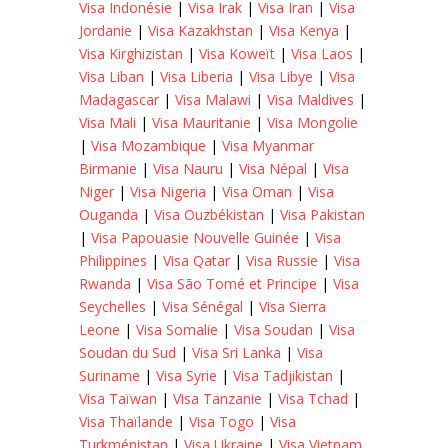
Visa Indonésie
|
Visa Irak
|
Visa Iran
|
Visa
Jordanie
|
Visa Kazakhstan
|
Visa Kenya
|
Visa Kirghizistan
|
Visa Koweït
|
Visa Laos
|
Visa Liban
|
Visa Liberia
|
Visa Libye
|
Visa
Madagascar
|
Visa Malawi
|
Visa Maldives
|
Visa Mali
|
Visa Mauritanie
|
Visa Mongolie
|
Visa Mozambique
|
Visa Myanmar
Birmanie
|
Visa Nauru
|
Visa Népal
|
Visa
Niger
|
Visa Nigeria
|
Visa Oman
|
Visa
Ouganda
|
Visa Ouzbékistan
|
Visa Pakistan
|
Visa Papouasie Nouvelle Guinée
|
Visa
Philippines
|
Visa Qatar
|
Visa Russie
|
Visa
Rwanda
|
Visa São Tomé et Principe
|
Visa
Seychelles
|
Visa Sénégal
|
Visa Sierra
Leone
|
Visa Somalie
|
Visa Soudan
|
Visa
Soudan du Sud
|
Visa Sri Lanka
|
Visa
Suriname
|
Visa Syrie
|
Visa Tadjikistan
|
Visa Taïwan
|
Visa Tanzanie
|
Visa Tchad
|
Visa Thaïlande
|
Visa Togo
|
Visa
Turkménistan
|
Visa Ukraine
|
Visa Vietnam