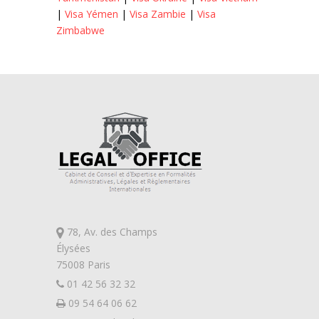
|
Visa Yémen
|
Visa Zambie
|
Visa
Zimbabwe
78, Av. des Champs
Élysées
75008 Paris
01 42 56 32 32
09 54 64 06 62