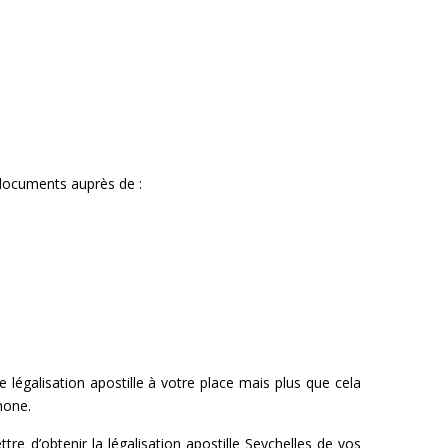
 documents auprès de :
égalisation apostille à votre place mais plus que cela
hone.
 d’obtenir la légalisation apostille Seychelles de vos